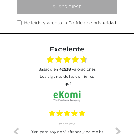
SUSCRIBIRSE
He leído y acepto la
Política de privacidad
.
Excelente
basado en
42538
Valoraciones
Lea algunas de las opiniones
aquí.
17.07.2026
he trobat
Bien pero soy de Vilafranca y no me ha