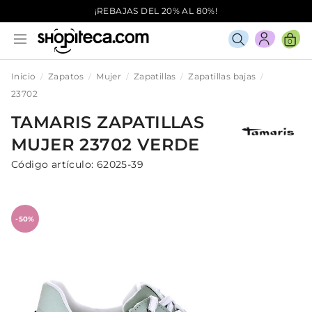
¡REBAJAS DEL 20% AL 80%!
0
Inicio
Zapatos
Mujer
Zapatillas
Zapatillas bajas
23702
TAMARIS
ZAPATILLAS
MUJER
23702
VERDE
Código artículo:
62025-39
-50%