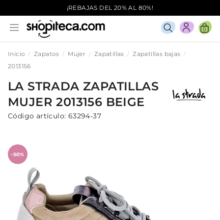
¡REBAJAS DEL 20% AL 80%!
0
Inicio
Zapatos
Mujer
Zapatillas
Zapatillas bajas
2013156
LA STRADA
ZAPATILLAS
MUJER
2013156
BEIGE
Código artículo:
63294-37
-50%