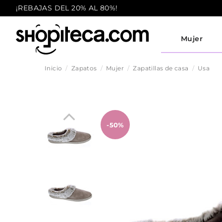
¡REBAJAS DEL 20% AL 80%!
Mujer
Inicio
Zapatos
Mujer
Zapatillas de casa
Usa
-50%