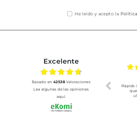
He leído y acepto la
Polític
Excelente
02.07.2026
01.07.2026
basado en
42538
Valoraciones
Todo bien
BUENA
T
Lea algunas de las opiniones
aquí.