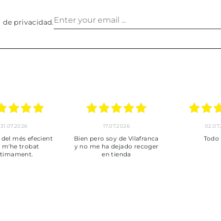
a de privacidad
.
30.06.2026
24.06.2026
23.06
ot perfecte
***
Pedido hec
enviado,
puntuales con
muy bien em