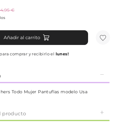
4,95 €
dos
Añadir al carrito
para comprar y recibirlo el
lunes!
n
hers Todo Mujer Pantuflas modelo Usa
l producto