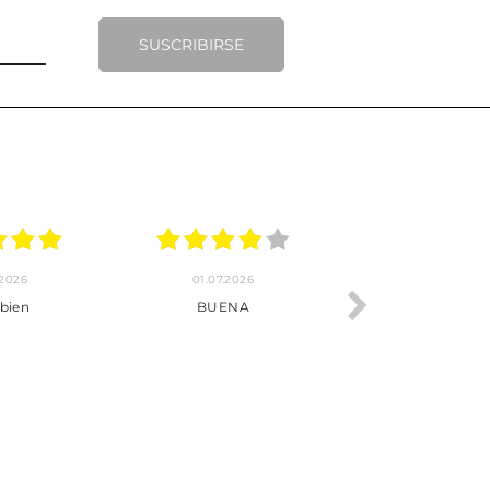
SUSCRIBIRSE
.2026
22.06.2026
20.06.2026
ho, pedido
Servicio muy completo
Envío rápid
 son muy
desde la compra hasta la
 los envíos y
entrega del producto.
paquetados.