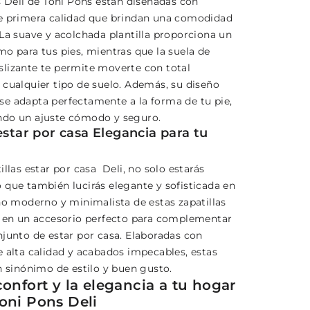
s Deli de Toni Pons están diseñadas con
e primera calidad que brindan una comodidad
 La suave y acolchada plantilla proporciona un
mo para tus pies, mientras que la suela de
lizante te permite moverte con total
 cualquier tipo de suelo. Además, su diseño
e adapta perfectamente a la forma de tu pie,
ndo un ajuste cómodo y seguro.
estar por casa Elegancia para tu
illas estar por casa Deli, no solo estarás
 que también lucirás elegante y sofisticada en
eño moderno y minimalista de estas zapatillas
e en un accesorio perfecto para complementar
njunto de estar por casa. Elaboradas con
e alta calidad y acabados impecables, estas
n sinónimo de estilo y buen gusto.
confort y la elegancia a tu hogar
Toni Pons Deli