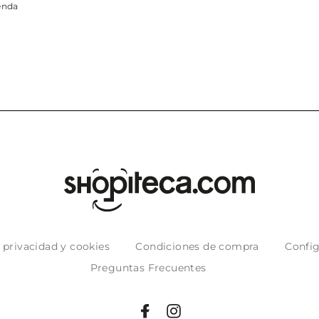
puntuales con los envíos y
entrega del
muy bien empaquetados.
e privacidad y cookies
Condiciones de compra
Config
Preguntas Frecuentes