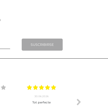
SUSCRIBIRSE
.2026
20.06.2026
17.06.2026
y completo
Envío rápido
Todo correcto.
pra hasta la
servicio