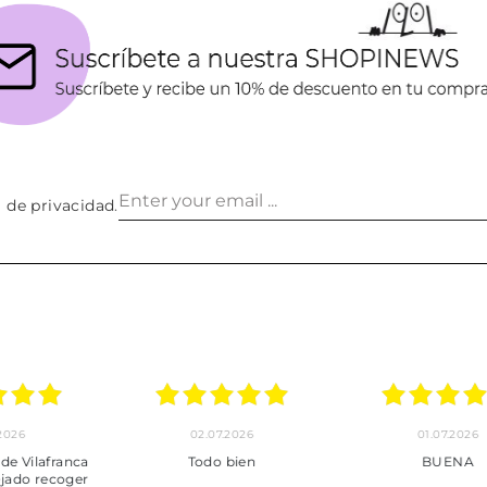
a de privacidad
.
24.06.2026
23.06.2026
22.06
***
Pedido hecho, pedido
Servicio mu
enviado, son muy
desde la com