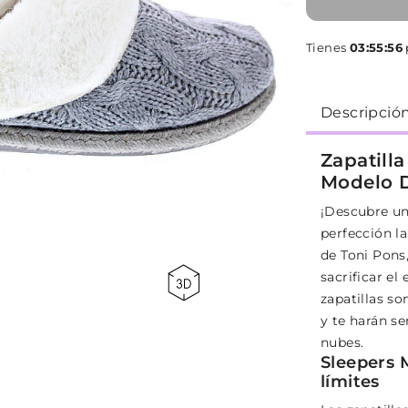
Tienes
03:55:56
Descripció
Zapatill
Modelo D
¡Descubre un
perfección l
de Toni Pons
sacrificar el
zapatillas s
y te harán s
nubes.
Sleepers 
límites