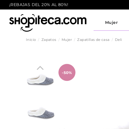
¡REBAJAS DEL 20% AL 80%!
Mujer
Inicio
Zapatos
Mujer
Zapatillas de casa
Deli
-50%