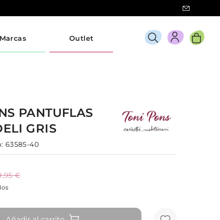
Marcas
Outlet
ONS
PANTUFLAS
DELI
GRIS
:
63585-40
9,95 €
dos
Añadir al carrito