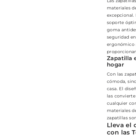
Las zapatilla
materiales d
excepcional.
soporte ópti
goma antides
seguridad en
ergonómico s
proporciona
Zapatilla 
hogar
Con las zapat
cómoda, sino
casa. El dis
las conviert
cualquier co
materiales d
zapatillas so
Lleva el 
con las 