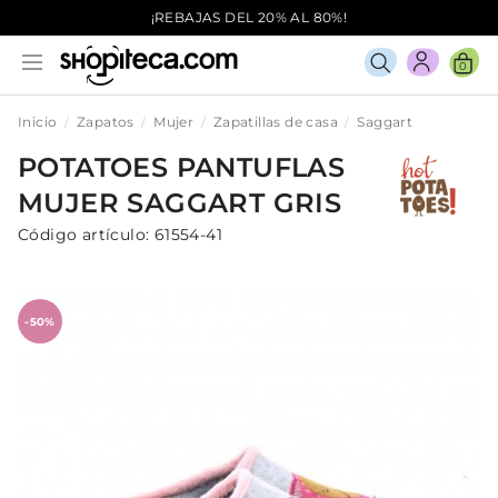
¡REBAJAS DEL 20% AL 80%!
0
Inicio
Zapatos
Mujer
Zapatillas de casa
Saggart
POTATOES
PANTUFLAS
MUJER
SAGGART
GRIS
Código artículo:
61554-41
-50%