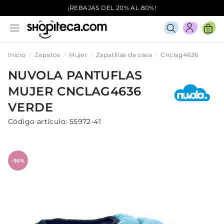
¡REBAJAS DEL 20% AL 80%!
0
Inicio
Zapatos
Mujer
Zapatillas de casa
Cnclag4636
NUVOLA
PANTUFLAS
MUJER
CNCLAG4636
VERDE
Código artículo:
55972-41
-50%