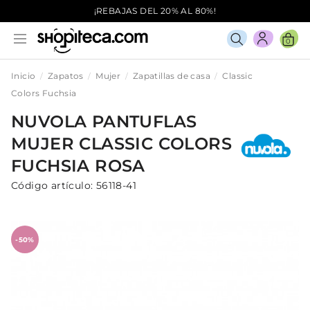
¡REBAJAS DEL 20% AL 80%!
0
Inicio
Zapatos
Mujer
Zapatillas de casa
Classic
Colors Fuchsia
NUVOLA
PANTUFLAS
MUJER
CLASSIC COLORS
FUCHSIA
ROSA
Código artículo:
56118-41
-50%