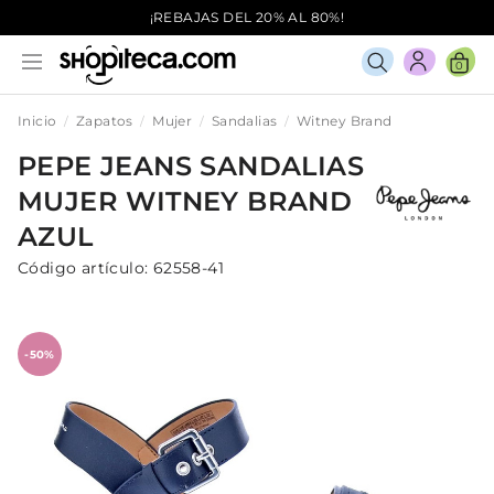
¡REBAJAS DEL 20% AL 80%!
0
Inicio
Zapatos
Mujer
Sandalias
Witney Brand
PEPE JEANS
SANDALIAS
MUJER
WITNEY BRAND
AZUL
Código artículo:
62558-41
-50%