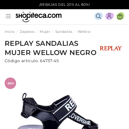
¡REBAJAS DEL 20% AL 80%!
0
Inicio
Zapatos
Mujer
Sandalias
Wellow
REPLAY
SANDALIAS
MUJER
WELLOW
NEGRO
Código artículo:
64737-45
-50%