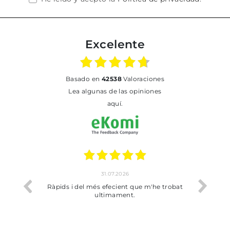
Excelente
basado en
42538
Valoraciones
Lea algunas de las opiniones
aquí.
31.07.2026
17.07.2026
 més efecient que m'he trobat
Bien pero soy de Vilafranca y no 
ultimament.
dejado recoger en tienda