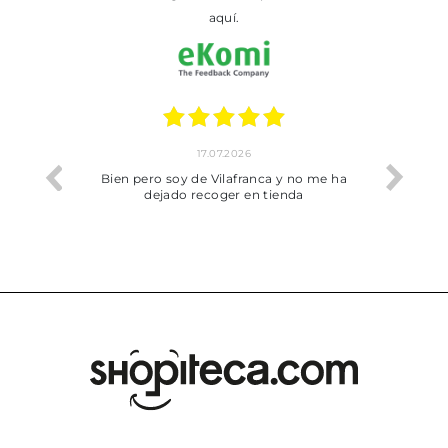
aquí.
17.07.2026
he trobat
Bien pero soy de Vilafranca y no me ha
dejado recoger en tienda