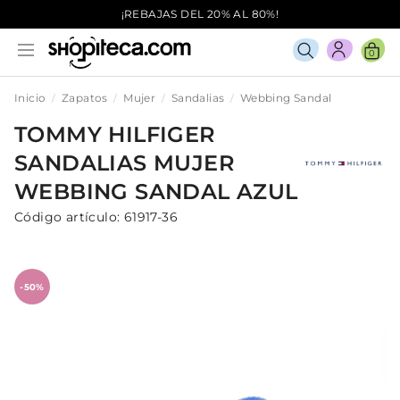
¡REBAJAS DEL 20% AL 80%!
0
Inicio
Zapatos
Mujer
Sandalias
Webbing Sandal
TOMMY HILFIGER
SANDALIAS
MUJER
WEBBING SANDAL
AZUL
Código artículo:
61917-36
-50%