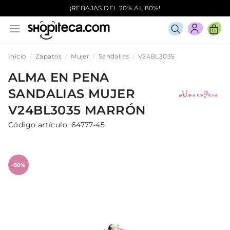
¡REBAJAS DEL 20% AL 80%!
0
Inicio
Zapatos
Mujer
Sandalias
V24BL3035
ALMA EN PENA
SANDALIAS
MUJER
V24BL3035
MARRÓN
Código artículo:
64777-45
-50%