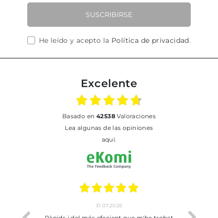
SUSCRIBIRSE
He leído y acepto la
Política de privacidad
.
Excelente
basado en
42538
Valoraciones
Lea algunas de las opiniones
aquí.
31.07.2026
io
Ràpids i del més efecient que m'he trobat
Bien p