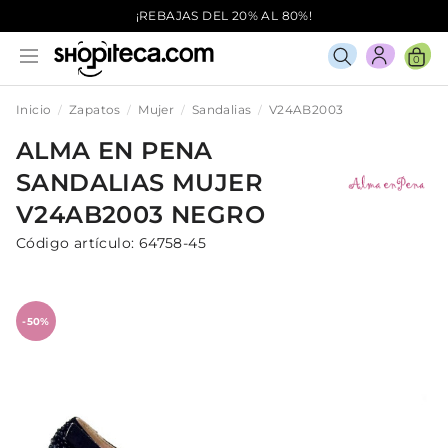
¡REBAJAS DEL 20% AL 80%!
0
Inicio
Zapatos
Mujer
Sandalias
V24AB2003
ALMA EN PENA
SANDALIAS
MUJER
V24AB2003
NEGRO
Código artículo:
64758-45
-50%