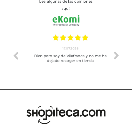
Lea algunas de las opiniones
aquí.
17.07.2026
he trobat
Bien pero soy de Vilafranca y no me ha
dejado recoger en tienda