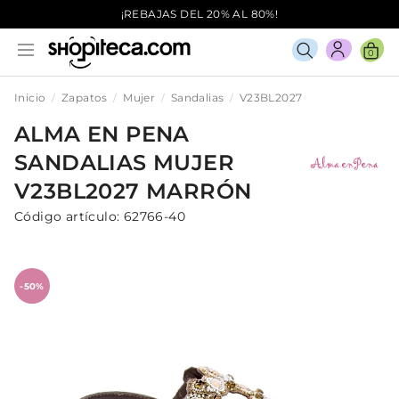
¡REBAJAS DEL 20% AL 80%!
0
Inicio
Zapatos
Mujer
Sandalias
V23BL2027
ALMA EN PENA
SANDALIAS
MUJER
V23BL2027
MARRÓN
Código artículo:
62766-40
-50%