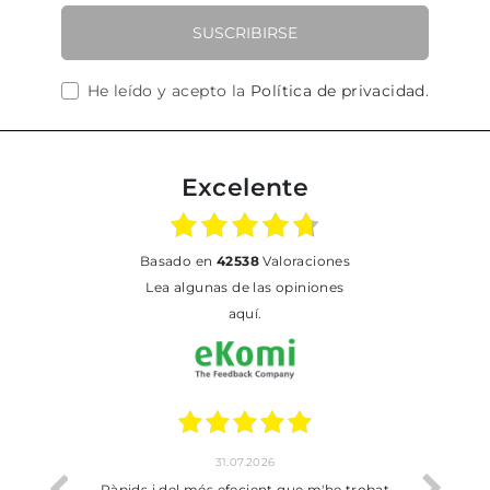
SUSCRIBIRSE
He leído y acepto la
Política de privacidad
.
Excelente
basado en
42538
Valoraciones
Lea algunas de las opiniones
aquí.
31.07.2026
io
Ràpids i del més efecient que m'he trobat
Bien p