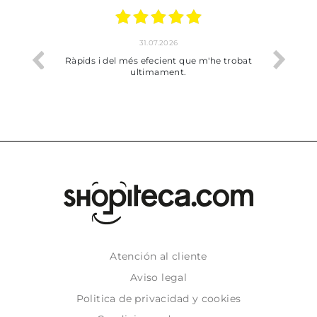
17.07.2026
'he trobat
Bien pero soy de Vilafranca y no me ha
dejado recoger en tienda
Atención al cliente
Aviso legal
Politica de privacidad y cookies