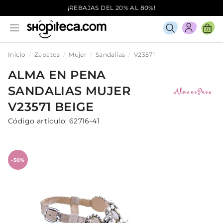
¡REBAJAS DEL 20% AL 80%!
0
Inicio
Zapatos
Mujer
Sandalias
V23571
ALMA EN PENA
SANDALIAS
MUJER
V23571
BEIGE
Código artículo:
62716-41
-50%