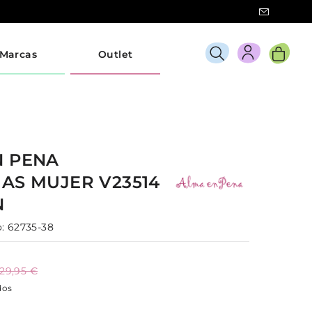
Marcas
Outlet
N PENA
IAS
MUJER
V23514
N
:
62735-38
129,95 €
dos