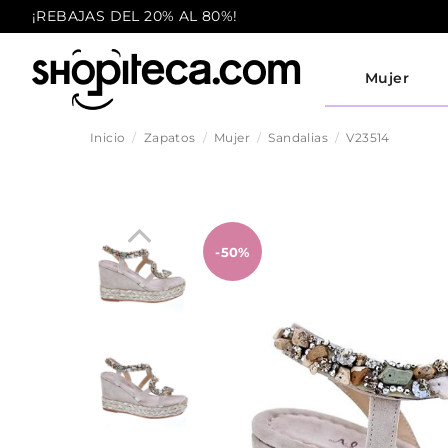
¡REBAJAS DEL 20% AL 80%!
Mujer
Inicio
Zapatos
Mujer
Sandalias
V23514
-50%