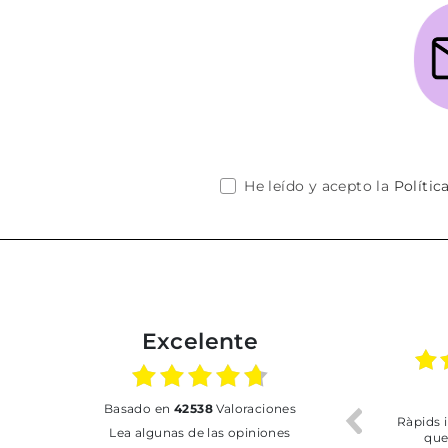
He leído y acepto la
Polític
Excelente
20.06.2026
17.06.2026
31.07
basado en
42538
Valoraciones
nvío rápido
Todo correcto. Buen
Ràpids i del 
Lea algunas de las opiniones
servicio
que m'he