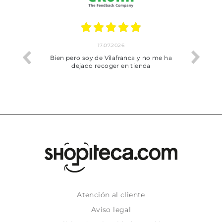
17.07.2026
he trobat
Bien pero soy de Vilafranca y no me ha
dejado recoger en tienda
Atención al cliente
Aviso legal