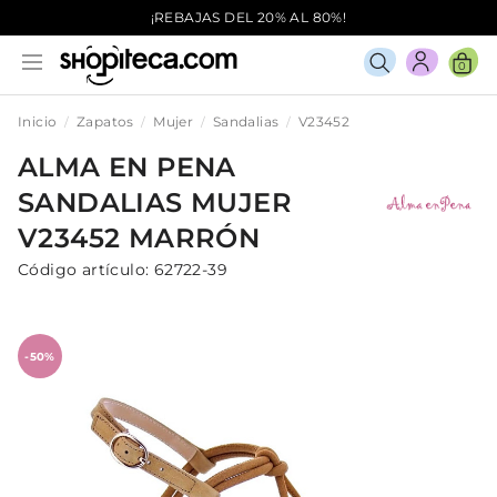
¡REBAJAS DEL 20% AL 80%!
0
Inicio
Zapatos
Mujer
Sandalias
V23452
ALMA EN PENA
SANDALIAS
MUJER
V23452
MARRÓN
Código artículo:
62722-39
-50%