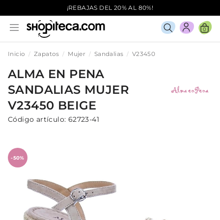
¡REBAJAS DEL 20% AL 80%!
0
Inicio
Zapatos
Mujer
Sandalias
V23450
ALMA EN PENA
SANDALIAS
MUJER
V23450
BEIGE
Código artículo:
62723-41
-50%