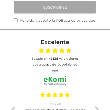
SUSCRIBIRSE
He leído y acepto la
Política de privacidad
.
Excelente
basado en
42538
Valoraciones
Lea algunas de las opiniones
aquí.
17.07.2026
he trobat
Bien pero soy de Vilafranca y no me ha