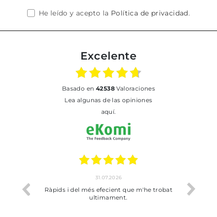
He leído y acepto la
Política de privacidad
.
Excelente
basado en
42538
Valoraciones
Lea algunas de las opiniones
aquí.
31.07.2026
17.07.202
pids i del més efecient que m'he trobat
Bien pero soy de Vilaf
ultimament.
dejado recoger 