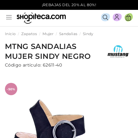
¡REBAJAS DEL 20% AL 80%!
0
Inicio
Zapatos
Mujer
Sandalias
Sindy
MTNG
SANDALIAS
MUJER
SINDY
NEGRO
Código artículo:
62611-40
-50%