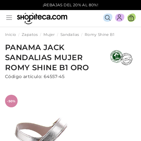
¡REBAJAS DEL 20% AL 80%!
0
Inicio
Zapatos
Mujer
Sandalias
Romy Shine B1
PANAMA JACK
SANDALIAS
MUJER
ROMY SHINE B1
ORO
Código artículo:
64557-45
-50%