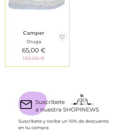
Camper
Oruga
65,00 €
130,00 €