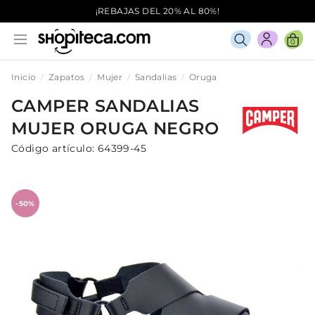
¡REBAJAS DEL 20% AL 80%!
0
Inicio
Zapatos
Mujer
Sandalias
Oruga
CAMPER
SANDALIAS
MUJER
ORUGA
NEGRO
Código artículo:
64399-45
-50%