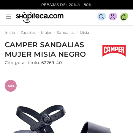
¡REBAJAS DEL 20% AL 80%!
0
Inicio
Zapatos
Mujer
Sandalias
Misia
CAMPER
SANDALIAS
MUJER
MISIA
NEGRO
Código artículo:
62269-40
-50%