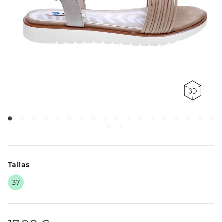
Tallas
37