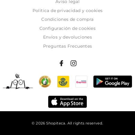
Aviso legal
Politica de privacidad y cookies
Condiciones de compra
Configuración de cookies
Envíos y devoluciones
Preguntas Frecuentes
© 2026 Shopiteca. All rights reserved.
Añadir al carrito