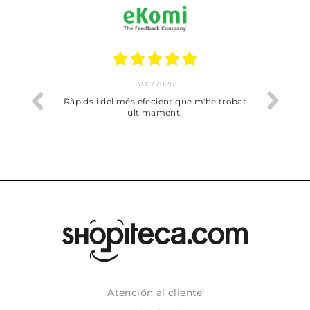
17.07.2026
'he trobat
Bien pero soy de Vilafranca y no me ha
dejado recoger en tienda
Atención al cliente