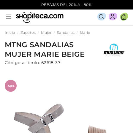
¡REBAJAS DEL 20% AL 80%!
0
Inicio
Zapatos
Mujer
Sandalias
Marie
MTNG
SANDALIAS
MUJER
MARIE
BEIGE
Código artículo:
62618-37
-50%