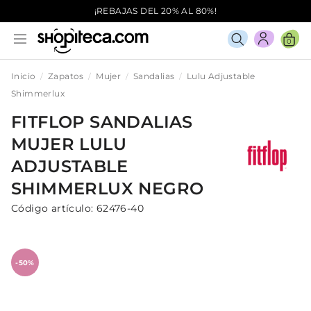
¡REBAJAS DEL 20% AL 80%!
0
Inicio
Zapatos
Mujer
Sandalias
Lulu Adjustable
Shimmerlux
FITFLOP
SANDALIAS
MUJER
LULU
ADJUSTABLE
SHIMMERLUX
NEGRO
Código artículo:
62476-40
-50%