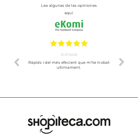
Lea algunas de las opiniones
aquí.
31.07.2026
io
Ràpids i del més efecient que m'he trobat
Bien p
ultimament.