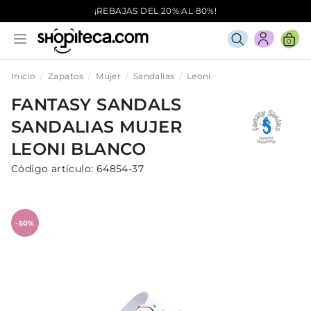
¡REBAJAS DEL 20% AL 80%!
0
Inicio
Zapatos
Mujer
Sandalias
Leoni
FANTASY SANDALS
SANDALIAS
MUJER
LEONI
BLANCO
Código artículo:
64854-37
-50%