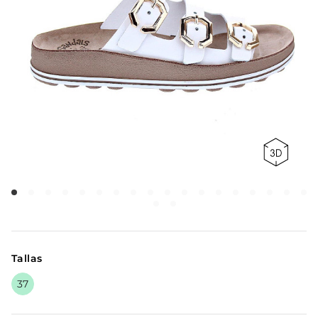
Tallas
37