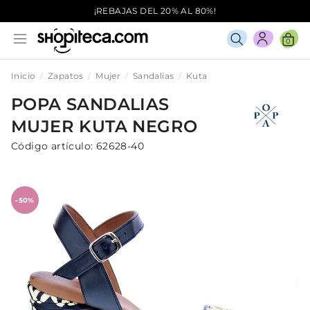
¡REBAJAS DEL 20% AL 80%!
0
Inicio
Zapatos
Mujer
Sandalias
Kuta
POPA
SANDALIAS
MUJER
KUTA
NEGRO
Código artículo:
62628-40
-50%