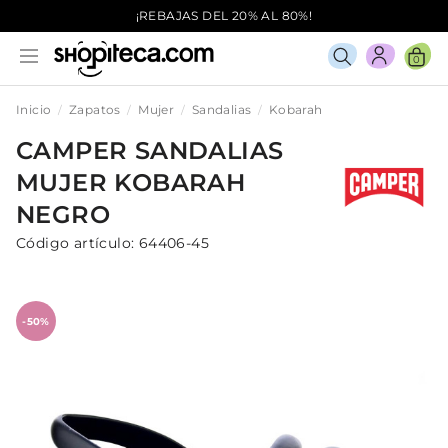
¡REBAJAS DEL 20% AL 80%!
0
Inicio
Zapatos
Mujer
Sandalias
Kobarah
CAMPER
SANDALIAS
MUJER
KOBARAH
NEGRO
Código artículo:
64406-45
-50%