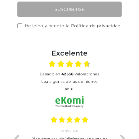
SUSCRIBIRSE
He leído y acepto la
Política de privacidad
.
Excelente
basado en
42538
Valoraciones
Lea algunas de las opiniones
aquí.
17.07.2026
he trobat
Bien pero soy de Vilafranca y no me ha