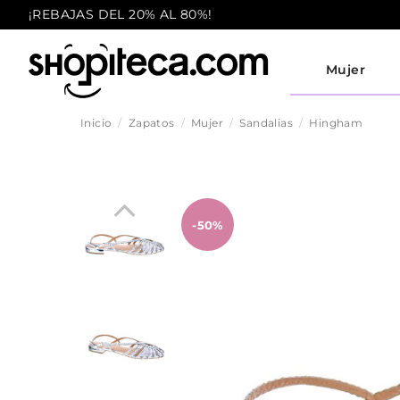
¡REBAJAS DEL 20% AL 80%!
Mujer
Inicio
Zapatos
Mujer
Sandalias
Hingham
-50%