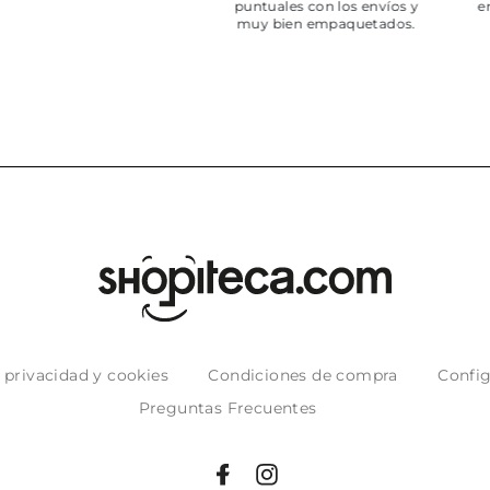
puntuales con los envíos y
entrega del
muy bien empaquetados.
e privacidad y cookies
Condiciones de compra
Config
Preguntas Frecuentes