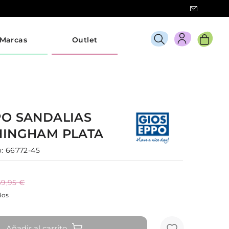
Marcas
Outlet
PO
SANDALIAS
HINGHAM
PLATA
:
66772-45
69,95 €
dos
Añadir al carrito