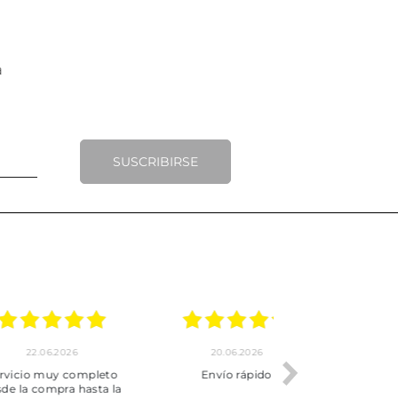
SUSCRIBIRSE
.2026
20.06.2026
17.06.2026
y completo
Envío rápido
Todo correcto.
pra hasta la
servicio