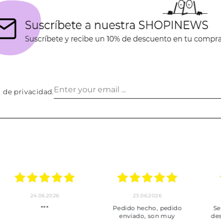
a de privacidad
.
24.06.2026
23.06.2026
22.06
***
Pedido hecho, pedido
Servicio mu
enviado, son muy
desde la com