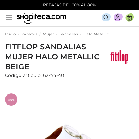
¡REBAJAS DEL 20% AL 80%!
0
Inicio
Zapatos
Mujer
Sandalias
Halo Metallic
FITFLOP
SANDALIAS
MUJER
HALO METALLIC
BEIGE
Código artículo:
62474-40
-50%