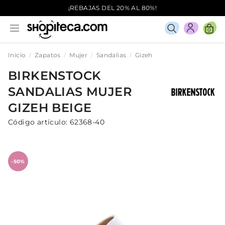
¡REBAJAS DEL 20% AL 80%!
0
Inicio
Zapatos
Mujer
Sandalias
Gizeh
BIRKENSTOCK
SANDALIAS
MUJER
GIZEH
BEIGE
Código artículo:
62368-40
-50%