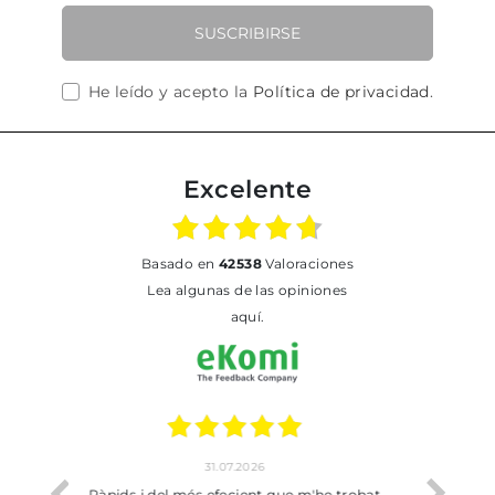
SUSCRIBIRSE
He leído y acepto la
Política de privacidad
.
Excelente
basado en
42538
Valoraciones
Lea algunas de las opiniones
aquí.
17.07.2026
 m'he trobat
Bien pero soy de Vilafranca y no me ha