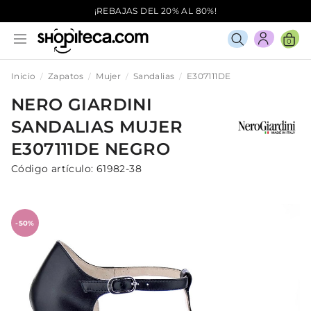
¡REBAJAS DEL 20% AL 80%!
0
Inicio
Zapatos
Mujer
Sandalias
E307111DE
NERO GIARDINI
SANDALIAS
MUJER
E307111DE
NEGRO
Código artículo:
61982-38
-50%