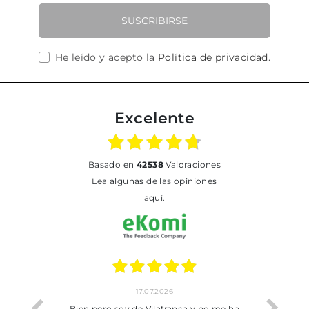
SUSCRIBIRSE
He leído y acepto la
Política de privacidad
.
Excelente
basado en
42538
Valoraciones
Lea algunas de las opiniones
aquí.
17.07.2026
he trobat
Bien pero soy de Vilafranca y no me ha