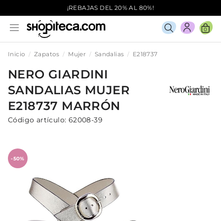
¡REBAJAS DEL 20% AL 80%!
0
Inicio
Zapatos
Mujer
Sandalias
E218737
NERO GIARDINI
SANDALIAS
MUJER
E218737
MARRÓN
Código artículo:
62008-39
-50%