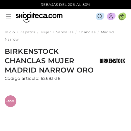
¡REBAJAS DEL 20% AL 80%!
0
Inicio
Zapatos
Mujer
Sandalias
Chanclas
Madrid
Narrow
BIRKENSTOCK
CHANCLAS
MUJER
MADRID NARROW
ORO
Código artículo:
62683-38
-50%