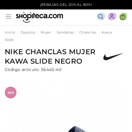
¡REBAJAS DEL 20% AL 80%!
0
Inicio
Zapatos
Mujer
Sandalias
Chanclas
Kawa
Slide
NIKE
CHANCLAS
MUJER
KAWA SLIDE
NEGRO
Código artículo:
56445-40
-50%