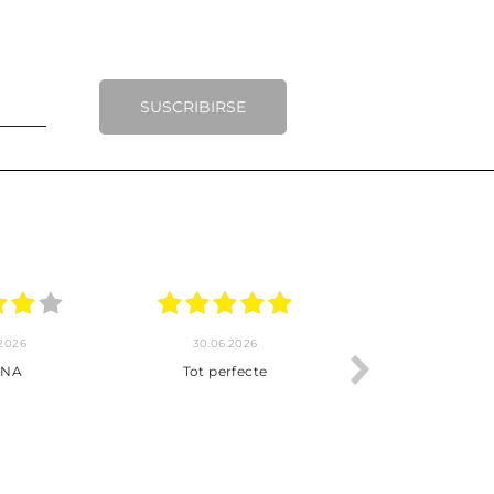
SUSCRIBIRSE
.2026
20.06.2026
17.06.2026
y completo
Envío rápido
Todo correcto.
pra hasta la
servicio
 producto.