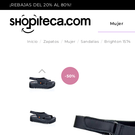
¡REBAJAS DEL 20% AL 80%!
Mujer
Inicio
Zapatos
Mujer
Sandalias
Brighton 1574
-50%