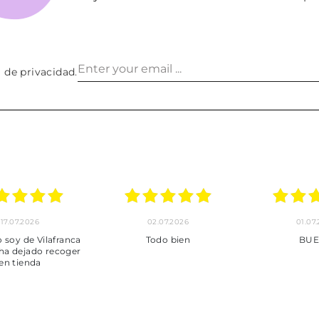
a de privacidad
.
24.06.2026
23.06.2026
22.06
***
Pedido hecho, pedido
Servicio mu
enviado, son muy
desde la com
puntuales con los envíos y
entrega del
muy bien empaquetados.