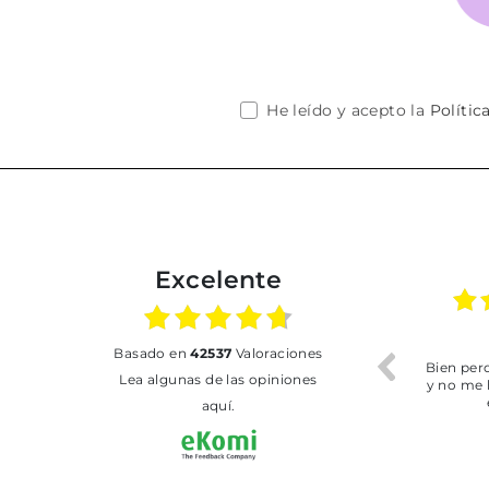
He leído y acepto la
Polític
Excelente
01.07.2026
30.06.2026
basado en
42537
Valoraciones
BUENA
Tot perfecte
Lea algunas de las opiniones
aquí.