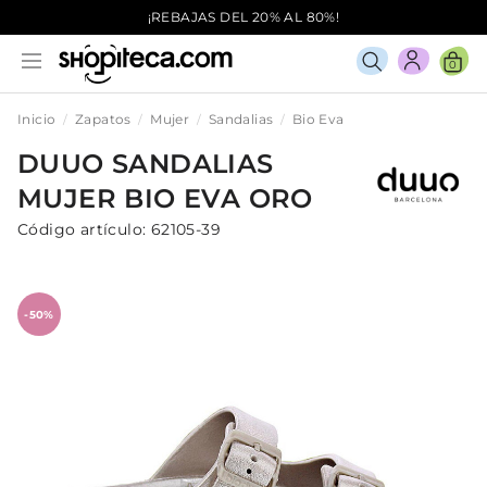
¡REBAJAS DEL 20% AL 80%!
0
Inicio
Zapatos
Mujer
Sandalias
Bio Eva
DUUO
SANDALIAS
MUJER
BIO EVA
ORO
Código artículo:
62105-39
-50%