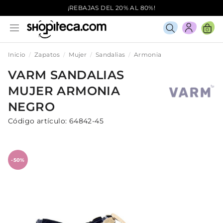
¡REBAJAS DEL 20% AL 80%!
0
Inicio
Zapatos
Mujer
Sandalias
Armonia
VARM
SANDALIAS
MUJER
ARMONIA
NEGRO
Código artículo:
64842-45
-50%