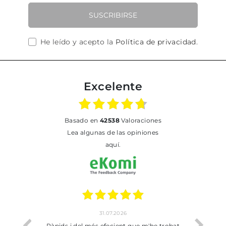
SUSCRIBIRSE
He leído y acepto la
Política de privacidad
.
Excelente
basado en
42538
Valoraciones
Lea algunas de las opiniones
aquí.
31.07.2026
io
Ràpids i del més efecient que m'he trobat
Bien p