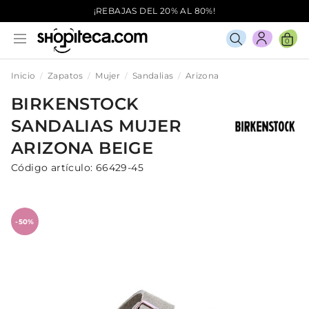
¡REBAJAS DEL 20% AL 80%!
0
Inicio
Zapatos
Mujer
Sandalias
Arizona
BIRKENSTOCK
SANDALIAS
MUJER
ARIZONA
BEIGE
Código artículo:
66429-45
-50%