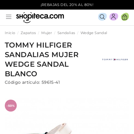
¡REBAJAS DEL 20% AL 80%!
0
Inicio
Zapatos
Mujer
Sandalias
Wedge Sandal
TOMMY HILFIGER
SANDALIAS
MUJER
WEDGE SANDAL
BLANCO
Código artículo:
59615-41
-50%