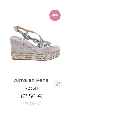
-50%
Alma en Pena
V23511
62,50 €
125,00 €