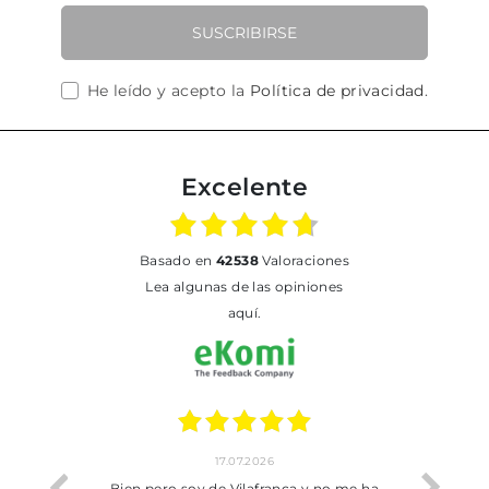
SUSCRIBIRSE
He leído y acepto la
Política de privacidad
.
Excelente
basado en
42538
Valoraciones
Lea algunas de las opiniones
aquí.
17.07.2026
he trobat
Bien pero soy de Vilafranca y no me ha