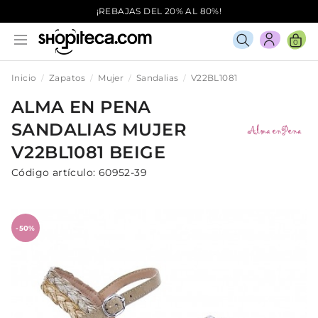
¡REBAJAS DEL 20% AL 80%!
0
Inicio
Zapatos
Mujer
Sandalias
V22BL1081
ALMA EN PENA
SANDALIAS
MUJER
V22BL1081
BEIGE
Código artículo:
60952-39
-50%