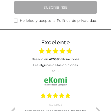
SUSCRIBIRSE
He leído y acepto la
Política de privacidad
.
Excelente
basado en
42538
Valoraciones
Lea algunas de las opiniones
aquí.
17.07.2026
he trobat
Bien pero soy de Vilafranca y no me ha