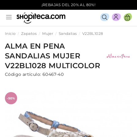
¡REBAJAS DEL 20% AL 80%!
0
Inicio
Zapatos
Mujer
Sandalias
V22BL1028
ALMA EN PENA
SANDALIAS
MUJER
V22BL1028
MULTICOLOR
Código artículo:
60467-40
-50%