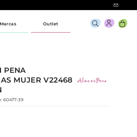
Marcas
Outlet
N PENA
IAS
MUJER
V22468
N
:
60477-39