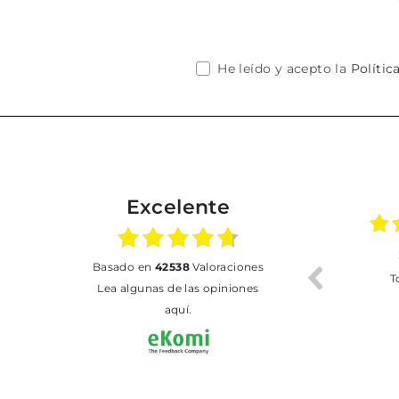
He leído y acepto la
Polític
Excelente
02.07.2026
01.07.2026
basado en
42538
Valoraciones
Todo bien
BUENA
T
Lea algunas de las opiniones
aquí.