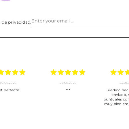
a de privacidad
.
30.06.2026
24.06.2026
23.06
ot perfecte
***
Pedido hec
enviado,
puntuales con
muy bien em