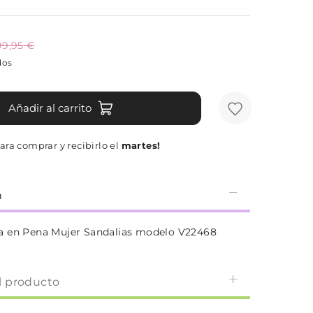
99,95 €
dos
Añadir al carrito
ara comprar y recibirlo el
martes!
n
a en Pena Mujer Sandalias modelo V22468
l producto