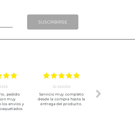
SUSCRIBIRSE
.2026
22.06.2026
20.06.2026
ho, pedido
Servicio muy completo
Envío rápid
 son muy
desde la compra hasta la
 los envíos y
entrega del producto.
paquetados.