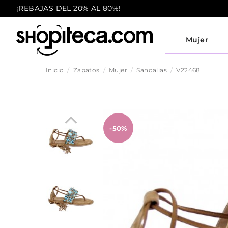
¡REBAJAS DEL 20% AL 80%!
Mujer
Inicio
Zapatos
Mujer
Sandalias
V22468
-50%