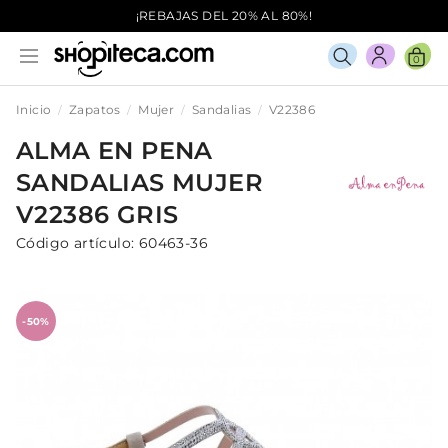
¡REBAJAS DEL 20% AL 80%!
0
Inicio
Zapatos
Mujer
Sandalias
V22386
ALMA EN PENA
SANDALIAS
MUJER
V22386
GRIS
Código artículo:
60463-36
-50%