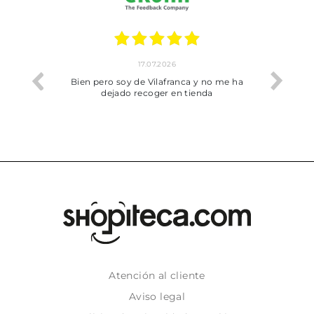
17.07.2026
he trobat
Bien pero soy de Vilafranca y no me ha
dejado recoger en tienda
Atención al cliente
Aviso legal