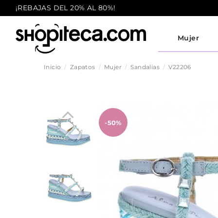
¡REBAJAS DEL 20% AL 80%!
Mujer
Inicio
Zapatos
Mujer
Sandalias
V22206
-50%