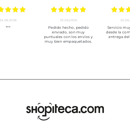
24.06.2026
23.06.2026
22.06
***
Pedido hecho, pedido
Servicio mu
enviado, son muy
desde la com
puntuales con los envíos y
entrega del
muy bien empaquetados.