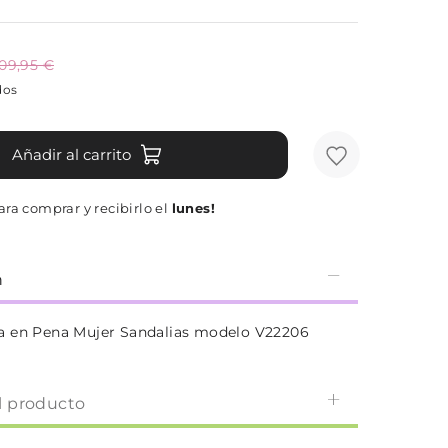
109,95 €
dos
Añadir al carrito
ra comprar y recibirlo el
lunes!
n
a en Pena Mujer Sandalias modelo V22206
l producto