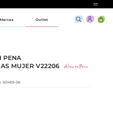
Marcas
Outlet
N PENA
IAS
MUJER
V22206
:
60469-36