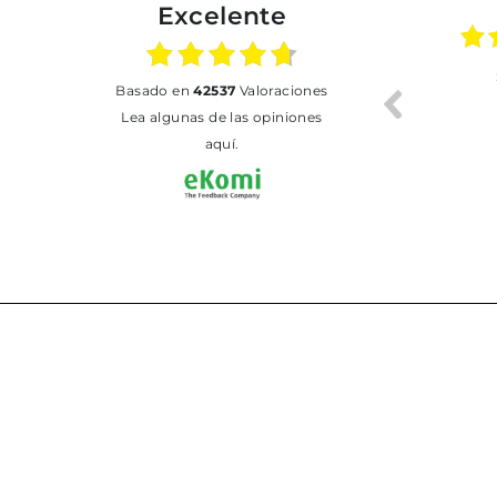
Excelente
01.07.2026
30.06.2026
basado en
42537
Valoraciones
BUENA
Tot perfecte
Lea algunas de las opiniones
aquí.