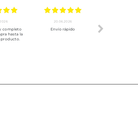
.2026
20.06.2026
17.06.2026
y completo
Envío rápido
Todo correcto.
pra hasta la
servicio
 producto.