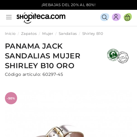
¡REBAJAS DEL 20% AL 80%!
0
Inicio
Zapatos
Mujer
Sandalias
Shirley B10
PANAMA JACK
SANDALIAS
MUJER
SHIRLEY B10
ORO
Código artículo:
60297-45
-50%