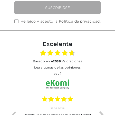
SUSCRIBIRSE
He leído y acepto la
Política de privacidad
.
Excelente
basado en
42538
Valoraciones
Lea algunas de las opiniones
aquí.
31.07.2026
17.07.202
pids i del més efecient que m'he trobat
Bien pero soy de Vilaf