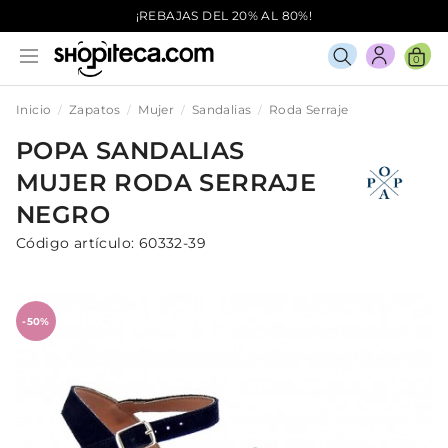
¡REBAJAS DEL 20% AL 80%!
0
Inicio
Zapatos
Mujer
Sandalias
Roda Serraje
POPA
SANDALIAS
MUJER
RODA SERRAJE
NEGRO
Código artículo:
60332-39
-50%