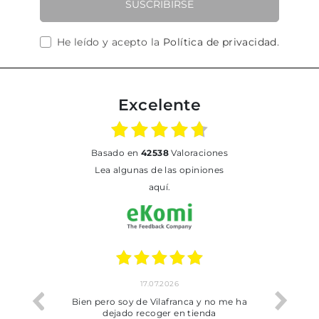
SUSCRIBIRSE
He leído y acepto la
Política de privacidad
.
Excelente
basado en
42538
Valoraciones
Lea algunas de las opiniones
aquí.
17.07.2026
he trobat
Bien pero soy de Vilafranca y no me ha
dejado recoger en tienda