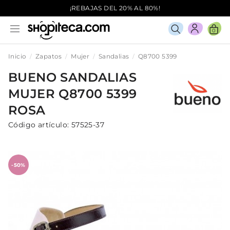
¡REBAJAS DEL 20% AL 80%!
0
Inicio
Zapatos
Mujer
Sandalias
Q8700 5399
BUENO
SANDALIAS
MUJER
Q8700 5399
ROSA
Código artículo:
57525-37
-50%