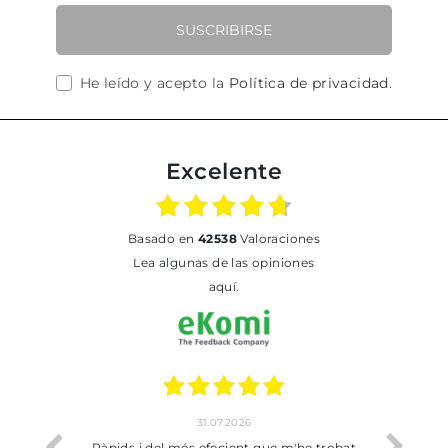
SUSCRIBIRSE
He leído y acepto la
Política de privacidad
.
Excelente
basado en
42538
Valoraciones
Lea algunas de las opiniones
aquí.
31.07.2026
17
Ràpids i del més efecient que m'he trobat
Bien pero soy de 