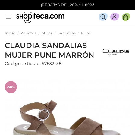
¡REBAJAS DEL 20% AL 80%!
0
Inicio
Zapatos
Mujer
Sandalias
Pune
CLAUDIA
SANDALIAS
MUJER
PUNE
MARRÓN
Código artículo:
57532-38
-50%