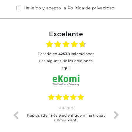
He leído y acepto la
Política de privacidad
.
Excelente
basado en
42538
Valoraciones
Lea algunas de las opiniones
aquí.
31.07.2026
io
Ràpids i del més efecient que m'he trobat
Bien p
ultimament.