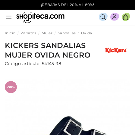
¡REBAJAS DEL 20% AL 80%!
0
Inicio
Zapatos
Mujer
Sandalias
Ovida
KICKERS
SANDALIAS
MUJER
OVIDA
NEGRO
Código artículo:
54145-38
-50%