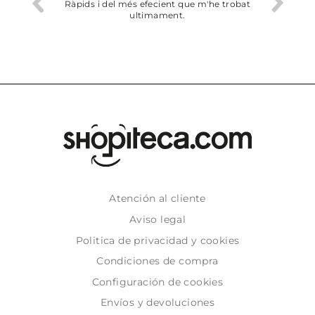
io
Ràpids i del més efecient que m'he trobat
Bien p
ultimament.
Atención al cliente
Aviso legal
Politica de privacidad y cookies
Condiciones de compra
Configuración de cookies
Envíos y devoluciones