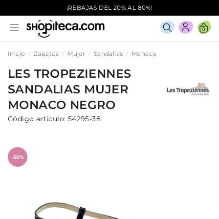
¡REBAJAS DEL 20% AL 80%!
0
Inicio
Zapatos
Mujer
Sandalias
Monaco
LES TROPEZIENNES
SANDALIAS
MUJER
MONACO
NEGRO
Código artículo:
54295-38
-50%