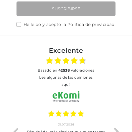
SUSCRIBIRSE
He leído y acepto la
Política de privacidad
.
Excelente
basado en
42538
Valoraciones
Lea algunas de las opiniones
aquí.
31.07.2026
io
Ràpids i del més efecient que m'he trobat
Bien p