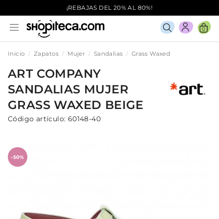
¡REBAJAS DEL 20% AL 80%!
0
Inicio
Zapatos
Mujer
Sandalias
Grass Waxed
ART COMPANY
SANDALIAS
MUJER
GRASS WAXED
BEIGE
Código artículo:
60148-40
-50%